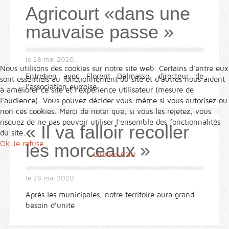
Agricourt «dans une
mauvaise passe »
le
28 mai 2020
.
Nous utilisons des cookies sur notre site web. Certains d’entre eux
Entretien avec Florent Dalmasso, directeur de
sont essentiels au fonctionnement du site et d’autres nous aident
l'association eurroise.
à améliorer ce site et l’expérience utilisateur (mesure de
l'audience). Vous pouvez décider vous-même si vous autorisez ou
non ces cookies. Merci de noter que, si vous les rejetez, vous
risquez de ne pas pouvoir utiliser l’ensemble des fonctionnalités
« Il va falloir recoller
du site.
Ok
Je refuse
les morceaux »
Lire les CGU
le
28 mai 2020
.
Après les municipales, notre territoire aura grand
besoin d’unité.