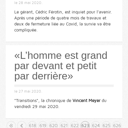
le
28 mai 2020
.
Le gérant, Cédric Férotin, est inquiet pour l’avenir.
Après une période de quatre mois de travaux et
deux de fermeture liée au Covid, la survie va être
compliquée.
«L’homme est grand
par devant et petit
par derrière»
le
27 mai 2020
.
"Transitions", la chronique de
Vincent Meyer
du
vendredi 29 mai 2020.
but
«
618
619
620
621
622
623
624
625
626