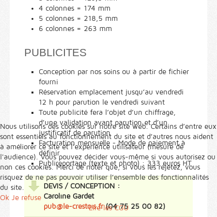
4 colonnes = 174 mm
5 colonnes = 218,5 mm
6 colonnes = 263 mm
PUBLICITES
Conception par nos soins ou à partir de fichier
fourni
Réservation emplacement jusqu’au vendredi
12 h pour parution le vendredi suivant
Toute publicité fera l’objet d’un chiffrage,
d’une validation avant parution et d’un
Nous utilisons des cookies sur notre site web. Certains d’entre eux
justificatif de parution
sont essentiels au fonctionnement du site et d’autres nous aident
Facturation mensuelle - Mode de paiement à
à améliorer ce site et l’expérience utilisateur (mesure de
définir
l'audience). Vous pouvez décider vous-même si vous autorisez ou
Publireportage (texte et photo) : 333 euros HT
non ces cookies. Merci de noter que, si vous les rejetez, vous
risquez de ne pas pouvoir utiliser l’ensemble des fonctionnalités
DEVIS / CONCEPTION :
du site.
Caroline Gardet
Ok
Je refuse
pub@le-crestois.fr
(04 75 25 00 82)
Lire les CGU