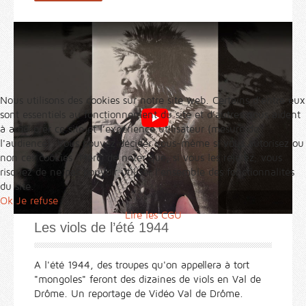
Nous utilisons des cookies sur notre site web. Certains d’entre eux
sont essentiels au fonctionnement du site et d’autres nous aident
à améliorer ce site et l’expérience utilisateur (mesure de
l'audience). Vous pouvez décider vous-même si vous autorisez ou
non ces cookies. Merci de noter que, si vous les rejetez, vous
risquez de ne pas pouvoir utiliser l’ensemble des fonctionnalités
du site.
Ok
Je refuse
Lire les CGU
Les viols de l’été 1944
A l'été 1944, des troupes qu'on appellera à tort
"mongoles" feront des dizaines de viols en Val de
Drôme. Un reportage de Vidéo Val de Drôme.