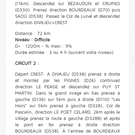
(11km). Descendez sur BÉZAUDUN et CRUPIES
(D330). Prenez direction BOURDEAUX (D70) puis
SAOÛ (D538). Passez le Col de Lunel et descendez
direction DIVAJEU>CREST.
Distance : 72 km
Niveau : Difficile
D+ : 1200m - % maxi : 9%
Durée estimée : 3 ou 4 h (suivant votre niveau)
CIRCUIT 2 :
Départ CREST. À DIVAJEU (D538) prenez à droite
et montez par les PIGNES (D26) continuez
direction LE PEAGE et descendez sur PUY ST
MARTIN. Dans le grand virage en bas prenez à
gauche (D136) sur 5km puis à droite (D110) “Les
Hoirs” sur 5km prenez à gauche (D328), Col de
Pascalin, direction LE POËT CELARD, 2km après le
village prenez la route à gauche (D328B) et après
le pont en fer prenez à droite direction
BOURDEAUX (D538). À l’entrée de BOURDEAUX