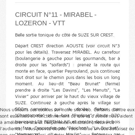
CIRCUIT N°11 - MIRABEL -
LOZERON - VTT
Belle sortie tonique du côté de SUZE SUR CREST.
Départ CREST direction AOUSTE (voir circuit N°3
pour les détails). Traversez MIRABEL. Au carrefour
(boulangerie à gauche pour les gourmands, bar à
droite pour les “soifards”) : prenez la route qui
monte en face, quartier Peyrouland, puis continuez
tout droit sur le chemin puis dans les bois un long
moment. Au lieu-dit “Beau Brunet” (ferme)
prendre à droite “Les Davins”, “Les Menuts”, “Le
Vivier” pour arriver par le haut du vieux village de
SUZE. Continuez à gauche après le village sur
500m environ puis à droite. Retour par
Nous utilisons des cookies sur notre site web. Certains d’entre eux
“Chantemerle” et le bois “Peylong”. Route D70
sont essentiels au fonctionnement du site et d’autres nous aident
traversez LES BERTHALAIS et montez dans le bois
à améliorer ce site et l’expérience utilisateur (mesure de
en face. Descendez par “Périchon”, “Le Bruchet”,
l'audience). Vous pouvez décider vous-même si vous autorisez ou
“Marnasson”, “Le Moulin”. Retour par
non ces cookies. Merci de noter que, si vous les rejetez, vous