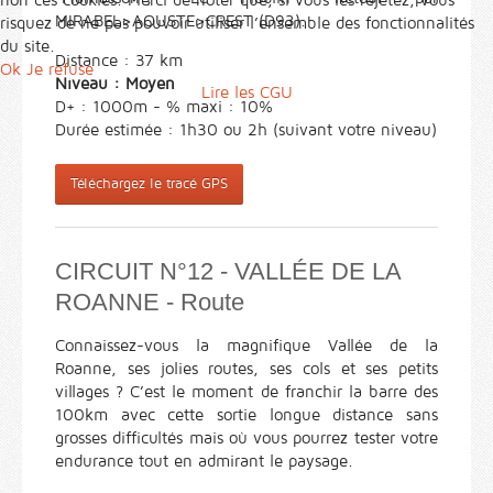
MIRABEL>AOUSTE>CREST (D93).
risquez de ne pas pouvoir utiliser l’ensemble des fonctionnalités
du site.
Distance : 37 km
Ok
Je refuse
Niveau : Moyen
Lire les CGU
D+ : 1000m - % maxi : 10%
Durée estimée : 1h30 ou 2h (suivant votre niveau)
Téléchargez le tracé GPS
CIRCUIT N°12 - VALLÉE DE LA
ROANNE - Route
Connaissez-vous la magnifique Vallée de la
Roanne, ses jolies routes, ses cols et ses petits
villages ? C’est le moment de franchir la barre des
100km avec cette sortie longue distance sans
grosses difficultés mais où vous pourrez tester votre
endurance tout en admirant le paysage.