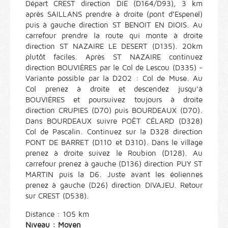
Départ CREST direction DIE (D164/D93), 3 km
après SAILLANS prendre à droite (pont d’Espenel)
puis à gauche direction ST BENOIT EN DIOIS. Au
carrefour prendre la route qui monte à droite
direction ST NAZAIRE LE DESERT (D135). 20km
plutôt faciles. Après ST NAZAIRE continuez
direction BOUVIÈRES par le Col de Lescou (D335) -
Variante possible par la D202 : Col de Muse. Au
Col prenez à droite et descendez jusqu’à
BOUVIÈRES et poursuivez toujours à droite
direction CRUPIES (D70) puis BOURDEAUX (D70).
Dans BOURDEAUX suivre POËT CÉLARD (D328)
Col de Pascalin. Continuez sur la D328 direction
PONT DE BARRET (D110 et D310). Dans le village
prenez à droite suivez le Roubion (D128). Au
carrefour prenez à gauche (D136) direction PUY ST
MARTIN puis la D6. Juste avant les éoliennes
prenez à gauche (D26) direction DIVAJEU. Retour
sur CREST (D538).
Distance : 105 km
Niveau : Moyen