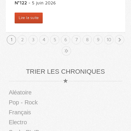
N°122
- 5 juin 2026
Lire la suite
1
2
3
4
5
6
7
8
9
10
»
Fin
TRIER LES CHRONIQUES
Aléatoire
Pop - Rock
Français
Electro