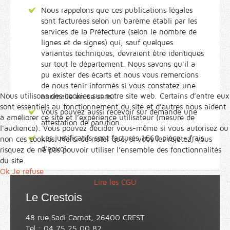
Nous rappelons que ces publications légales
sont facturées selon un barème établi par les
services de la Préfecture (selon le nombre de
lignes et de signes) qui, sauf quelques
variantes techniques, devraient être identiques
sur tout le département. Nous savons qu'il a
pu exister des écarts et nous vous remercions
de nous tenir informés si vous constatez une
Nous utilisons des cookies sur notre site web. Certains d’entre eux
anomalie en ce sens.
sont essentiels au fonctionnement du site et d’autres nous aident
Vous pouvez aussi recevoir sur demande une
à améliorer ce site et l’expérience utilisateur (mesure de
attestation de parution
l'audience). Vous pouvez décider vous-même si vous autorisez ou
Les justificatifs sont facturés 1€60 pièce + frais
non ces cookies. Merci de noter que, si vous les rejetez, vous
d'envoi
risquez de ne pas pouvoir utiliser l’ensemble des fonctionnalités
du site.
Ok
Je refuse
Lire les CGU
Le Crestois
48 rue Sadi Carnot, 26400 CREST
Tél : 04 75 25 00 82