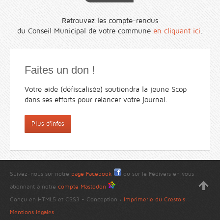
Retrouvez les compte-rendus
du Conseil Municipal de votre commune
en cliquant ici
.
Faites un don !
Votre aide (défiscalisée) soutiendra la jeune Scop
dans ses efforts pour relancer votre journal.
Plus d'infos
Suivez-nous sur notre
page Facebook
ou sur le Fédivers en vous
abonnant à notre
compte Mastodon
Conçu en HTML5 et CSS3 - Conception :
Imprimerie du Crestois
Mentions légales