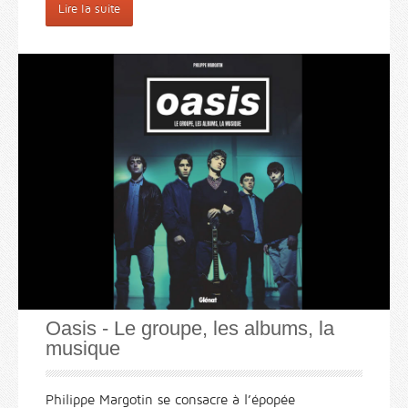
Lire la suite
Oasis - Le groupe, les albums, la
musique
Philippe Margotin se consacre à l’épopée