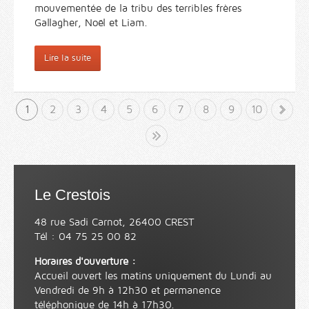
mouvementée de la tribu des terribles frères
Gallagher, Noël et Liam.
Lire la suite
1
2
3
4
5
6
7
8
9
10
»
Fin
Le Crestois
48 rue Sadi Carnot, 26400 CREST
Tél : 04 75 25 00 82
Horaires d'ouverture :
Accueil ouvert les matins uniquement du Lundi au
Vendredi de 9h à 12h30 et permanence
téléphonique de 14h à 17h30.