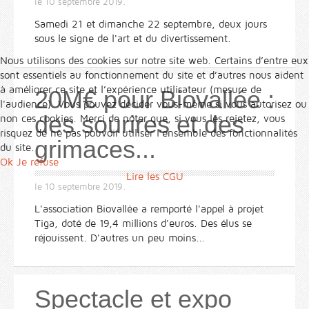
le
10 septembre 2019
.
Samedi 21 et dimanche 22 septembre, deux jours
sous le signe de l'art et du divertissement.
Nous utilisons des cookies sur notre site web. Certains d’entre eux
sont essentiels au fonctionnement du site et d’autres nous aident
à améliorer ce site et l’expérience utilisateur (mesure de
20M€ pour Biovallée :
l'audience). Vous pouvez décider vous-même si vous autorisez ou
des sourires et des
non ces cookies. Merci de noter que, si vous les rejetez, vous
risquez de ne pas pouvoir utiliser l’ensemble des fonctionnalités
grimaces...
du site.
Ok
Je refuse
Lire les CGU
le
10 septembre 2019
.
L'association Biovallée a remporté l'appel à projet
Tiga, doté de 19,4 millions d'euros. Des élus se
réjouissent. D'autres un peu moins...
Spectacle et expo