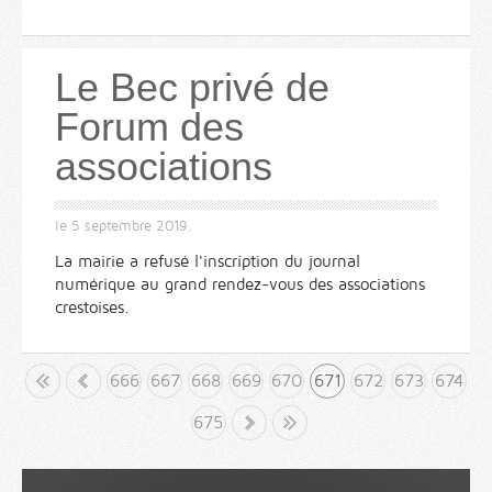
Le Bec privé de
Forum des
associations
le
5 septembre 2019
.
La mairie a refusé l'inscription du journal
numérique au grand rendez-vous des associations
crestoises.
but
«
666
667
668
669
670
671
672
673
674
675
»
Fin