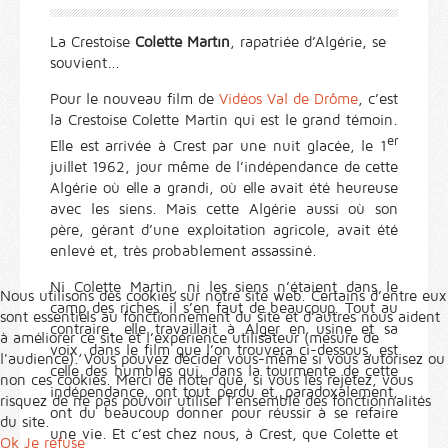
La Crestoise
Colette Martin
, rapatriée d’Algérie, se
souvient...
Pour le nouveau film de
Vidéos Val de Drôme
, c’est
la Crestoise Colette Martin qui est le grand témoin.
er
Elle est arrivée à Crest par une nuit glacée, le 1
juillet 1962, jour même de l’indépendance de cette
Algérie où elle a grandi, où elle avait été heureuse
avec les siens. Mais cette Algérie aussi où son
père, gérant d’une exploitation agricole, avait été
enlevé et, très probablement assassiné.
Ni Colette Martin, ni les siens n’étaient dans le
Nous utilisons des cookies sur notre site web. Certains d’entre eux
camp des riches, il s’en faut de beaucoup. Tout au
sont essentiels au fonctionnement du site et d’autres nous aident
contraire, elle travaillait à Alger en usine et sa
à améliorer ce site et l’expérience utilisateur (mesure de
voix, dans le film que l’on trouvera ci-dessous, est
l'audience). Vous pouvez décider vous-même si vous autorisez ou
celle des humbles qui, dans la tourmente de cette
non ces cookies. Merci de noter que, si vous les rejetez, vous
indépendance, ont tout perdu et, paradoxalement,
risquez de ne pas pouvoir utiliser l’ensemble des fonctionnalités
ont du beaucoup donner pour réussir à se refaire
du site.
une vie. Et c’est chez nous, à Crest, que Colette et
Ok
Je refuse