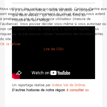
Nous utilisons des cookies sur notre site web. Certains d’entre eux
Il y a un demi-siècle, l’école de Boulc ne comptait
sont essentiels au fonctionnement du site et d’autres nous aident
que deux élèves… qui tournaient des films sur
à améliorer ce site et l’expérience utilisateur (mesure de
l’histoire de leur village.
l'audience). Vous pouvez décider vous-même si vous autorisez ou
non ces cookies. Merci de noter que, si vous les rejetez, vous
risquez de ne pas pouvoir utiliser l’ensemble des fonctionnalités
du site.
Ok
Je refuse
Lire les CGU
Un reportage réalisé par
Vidéos Val de Drôme
.
D'autres histoires de notre région
à consulter ici