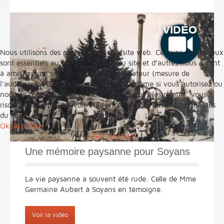
Nous utilisons des cookies sur notre site web. Certains d’entre eux
sont essentiels au fonctionnement du site et d’autres nous aident
à améliorer ce site et l’expérience utilisateur (mesure de
l'audience). Vous pouvez décider vous-même si vous autorisez ou
non ces cookies. Merci de noter que, si vous les rejetez, vous
risquez de ne pas pouvoir utiliser l’ensemble des fonctionnalités
du site.
Ok
Je refuse
Lire les CGU
Une mémoire paysanne pour Soyans
La vie paysanne a souvent été rude. Celle de Mme
Germaine Aubert à Soyans en témoigne.
Voir la vidéo