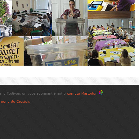
r le Fédivers en vous abonnant à notre
compte Mastodon
merie du Crestois