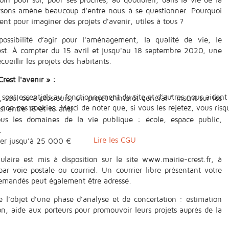
versons amène beaucoup d'entre nous à se questionner. Pourquoi
ent pour imaginer des projets d'avenir, utiles à tous ?
 possibilité d’agir pour l'aménagement, la qualité de vie, le
rest. À compter du 15 avril et jusqu'au 18 septembre 2020, une
ueillir les projets des habitants.
rest l'avenir » :
 sont essentiels au fonctionnement du site et d’autres nous aident 
seul ou à plusieurs, un projet d'intérêt général * inscrit sur les
n ces cookies. Merci de noter que, si vous les rejetez, vous risqu
 si entre 16 et 18 ans)
ous les domaines de la vie publique : école, espace public,
.
Lire les CGU
ever jusqu'à 25 000 €
laire est mis à disposition sur le site www.mairie-crest.fr, à
par voie postale ou courriel. Un courrier libre présentant votre
demandés peut également être adressé.
 l’objet d’une phase d'analyse et de concertation : estimation
ion, aide aux porteurs pour promouvoir leurs projets auprès de la