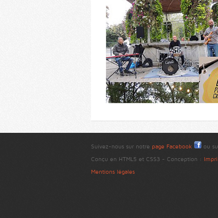
Suivez-nous sur notre
page Facebook
ou su
Conçu en HTML5 et CSS3 - Conception :
Impri
Mentions légales