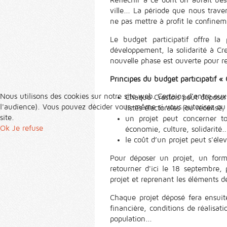
ville... La période que nous tra
ne pas mettre à profit le confinem
Le budget participatif offre la
développement, la solidarité à C
nouvelle phase est ouverte pour rec
Principes du budget participatif « C
Nous utilisons des cookies sur notre site web. Certains d’entre eux
Chaque Crestois peut déposer, 
l'audience). Vous pouvez décider vous-même si vous autorisez ou no
listes électorales (ou recensé,
site.
un projet peut concerner t
Ok
Je refuse
économie, culture, solidarité..
le coût d’un projet peut s'él
Pour déposer un projet, un formu
retourner d'ici le 18 septembre, 
projet et reprenant les éléments 
Chaque projet déposé fera ensuite
financière, conditions de réalisat
population...