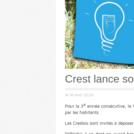
Crest lance so
le
16 avril 2020
.
e
Pour la 3
année consécutive, la Vi
par les habitants.
Les Crestois sont invités à déposer
Réfléchir à ce dont on aurait bes