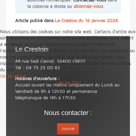
la colonne à droite ou
abonnez-vous
.
Article publié dans
Le Crestois du 16 janvier 2026
Nous utilisons des cookies sur notre site web. Certains d’entre eux
sont essentiels au fonctionnement du site et d’autres nous aident
à améliorer ce site et l’expérience utilisateur (mesure de
Le Crestois
l'audience). Vous pouvez décider vous-même si vous autorisez ou
non ces cookies. Merci de noter que, si vous les rejetez, vous
48 rue Sadi Carnot, 26400 CREST
risquez de ne pas pouvoir utiliser l’ensemble des fonctionnalités
Tél : 04 75 25 00 82
du site.
Ok
Je refuse
Horaires d'ouverture :
Lire les CGU
Accueil ouvert les matins uniquement du Lundi au
Vendredi de 9h à 12h30 et permanence
téléphonique de 14h à 17h30.
Nous contacter :
Journal