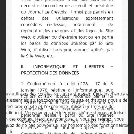
nécessite l’accord expresse écrit et préalable
du Journal Le Crestois. Il n’est pas permis en
dehors des utilisations expressément
concédées ci-dessus, notamment : de
reproduire des marques et des logos du Site
Web, d’utiliser ou d’extraire tout ou en partie
les bases de données utilisées par le Site
Web, d’utiliser tous programmes utilisés par
le Site Web, etc.
III. INFORMATIQUE ET LIBERTES -
PROTECTION DES DONNEES
1. Conformément à la loi n°78 - 17 du 6
janvier 1978 relative à l’informatique, aux
Nous utilisons des cookies sur notre site web. Certains d’entre eux
fichiers et aux libertés, modifiée par la loi
sont essentiels au fonctionnement du site et d’autres nous aident
n°2004-801 du 6 août 2004, le traitement
à améliorer ce site et l’expérience utilisateur (mesure de
automatisé des données à caractère
l'audience). Vous pouvez décider vous-même si vous autorisez ou
personnel réalisé à partir du Site Internet
non ces cookies. Merci de noter que, si vous les rejetez, vous
www.le-crestois.fr a fait l’objet d’une
risquez de ne pas pouvoir utiliser l’ensemble des fonctionnalités
dispense de déclaration auprès de la
du site.