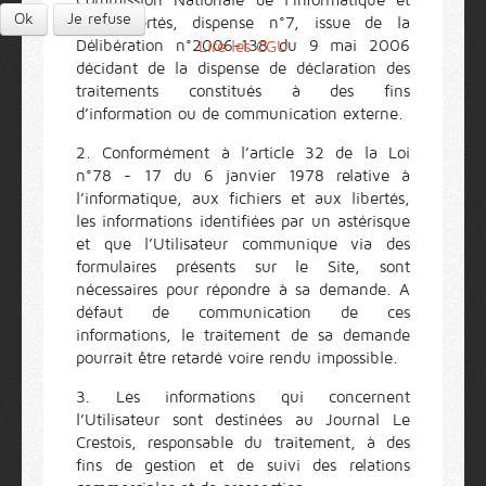
Commission Nationale de l’Informatique et
Ok
Je refuse
des Libertés, dispense n°7, issue de la
Délibération n°2006-138 du 9 mai 2006
Lire les CGU
décidant de la dispense de déclaration des
traitements constitués à des fins
d’information ou de communication externe.
2. Conformément à l’article 32 de la Loi
n°78 - 17 du 6 janvier 1978 relative à
l’informatique, aux fichiers et aux libertés,
les informations identifiées par un astérisque
et que l’Utilisateur communique via des
formulaires présents sur le Site, sont
nécessaires pour répondre à sa demande. A
défaut de communication de ces
informations, le traitement de sa demande
pourrait être retardé voire rendu impossible.
3. Les informations qui concernent
l’Utilisateur sont destinées au Journal Le
Crestois, responsable du traitement, à des
fins de gestion et de suivi des relations