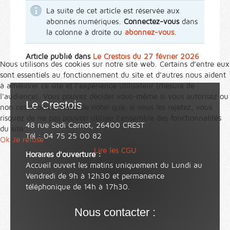
La suite de cet article est réservée aux
abonnés numériques.
Connectez-vous
dans
la colonne à droite ou
abonnez-vous
.
Article publié dans
Le Crestois du 27 février 2026
Nous utilisons des cookies sur notre site web. Certains d’entre eux
sont essentiels au fonctionnement du site et d’autres nous aident
à améliorer ce site et l’expérience utilisateur (mesure de
l'audience). Vous pouvez décider vous-même si vous autorisez ou
Le Crestois
non ces cookies. Merci de noter que, si vous les rejetez, vous
risquez de ne pas pouvoir utiliser l’ensemble des fonctionnalités
48 rue Sadi Carnot, 26400 CREST
du site.
Tél : 04 75 25 00 82
Ok
Je refuse
Lire les CGU
Horaires d'ouverture :
Accueil ouvert les matins uniquement du Lundi au
Vendredi de 9h à 12h30 et permanence
téléphonique de 14h à 17h30.
Nous contacter :