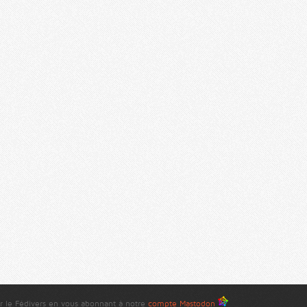
r le Fédivers en vous abonnant à notre
compte Mastodon