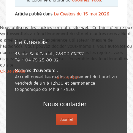
Article publié dans
Le Crestois du 15 mai 2026
Nous utilisons des cookies sur notre site web. Certains d’entre eux
sont essentiels au fonctionnement du site et d’autres nous aident
à améliorer ce site et l’expérience utilisateur (mesure de
Le Crestois
l'audience). Vous pouvez décider vous-même si vous autorisez ou
non ces cookies. Merci de noter que, si vous les rejetez, vous
48 rue Sadi Carnot, 26400 CREST
risquez de ne pas pouvoir utiliser l’ensemble des fonctionnalités
Tél : 04 75 25 00 82
du site.
Horaires d'ouverture :
Ok
Je refuse
Accueil ouvert les matins uniquement du Lundi au
Lire les CGU
Vendredi de 9h à 12h30 et permanence
téléphonique de 14h à 17h30.
Nous contacter :
Journal