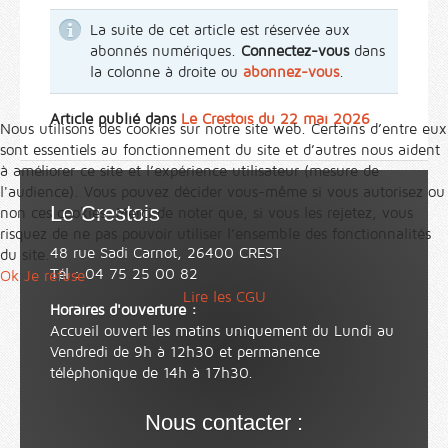
La suite de cet article est réservée aux
abonnés numériques.
Connectez-vous
dans
la colonne à droite ou
abonnez-vous
.
Article publié dans
Le Crestois du 22 mai 2026
Nous utilisons des cookies sur notre site web. Certains d’entre eux
sont essentiels au fonctionnement du site et d’autres nous aident
à améliorer ce site et l’expérience utilisateur (mesure de
l'audience). Vous pouvez décider vous-même si vous autorisez ou
Le Crestois
non ces cookies. Merci de noter que, si vous les rejetez, vous
risquez de ne pas pouvoir utiliser l’ensemble des fonctionnalités
48 rue Sadi Carnot, 26400 CREST
du site.
Tél : 04 75 25 00 82
Ok
Je refuse
Lire les CGU
Horaires d'ouverture :
Accueil ouvert les matins uniquement du Lundi au
Vendredi de 9h à 12h30 et permanence
téléphonique de 14h à 17h30.
Nous contacter :