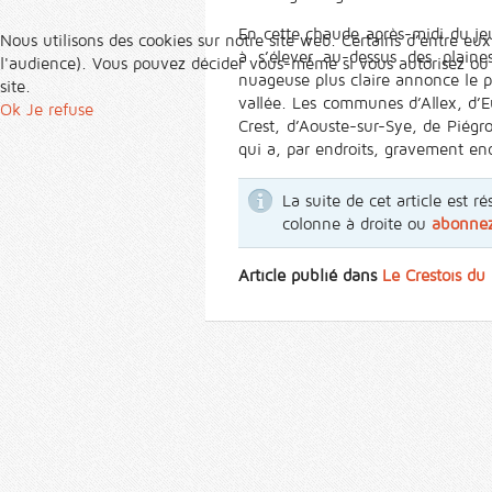
En cette chaude après-midi du je
Nous utilisons des cookies sur notre site web. Certains d’entre eux
à s’élever au-dessus des plain
l'audience). Vous pouvez décider vous-même si vous autorisez ou no
nuageuse plus claire annonce le pir
site.
vallée. Les communes d’Allex, d’E
Ok
Je refuse
Crest, d’Aouste-sur-Sye, de Piégro
qui a, par endroits, gravement en
La suite de cet article est
colonne à droite ou
abonne
Article publié dans
Le Crestois d