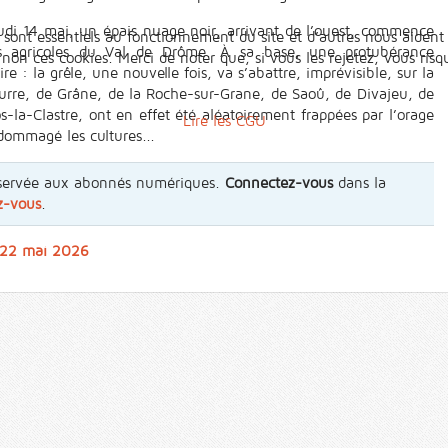
udi 14 mai, un épais nuage noir, arrivant de l’ouest, commence
 sont essentiels au fonctionnement du site et d’autres nous aident 
es agricoles du Val de Drôme. À sa base, une protubérance
n ces cookies. Merci de noter que, si vous les rejetez, vous risqu
e : la grêle, une nouvelle fois, va s’abattre, imprévisible, sur la
urre, de Grâne, de la Roche-sur-Grane, de Saoû, de Divajeu, de
s-la-Clastre, ont en effet été aléatoirement frappées par l’orage
Lire les CGU
dommagé les cultures...
 réservée aux abonnés numériques.
Connectez-vous
dans la
z-vous
.
u 22 mai 2026