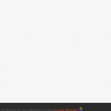
r le Fédivers en vous abonnant à notre
compte Mastodon