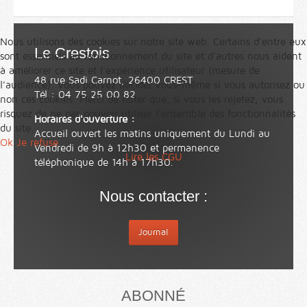
Nous utilisons des cookies sur notre site web. Certains d’entre eux
Le Crestois
sont essentiels au fonctionnement du site et d’autres nous aident
à améliorer ce site et l’expérience utilisateur (mesure de
48 rue Sadi Carnot, 26400 CREST
l'audience). Vous pouvez décider vous-même si vous autorisez ou
Tél : 04 75 25 00 82
non ces cookies. Merci de noter que, si vous les rejetez, vous
risquez de ne pas pouvoir utiliser l’ensemble des fonctionnalités
Horaires d'ouverture :
du site.
Accueil ouvert les matins uniquement du Lundi au
Ok
Je refuse
Vendredi de 9h à 12h30 et permanence
Lire les CGU
téléphonique de 14h à 17h30.
Nous contacter :
Journal
ABONNÉ