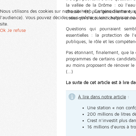
la vallée de la Drôme : où l'eau 
Nous utilisons des cookies sur notre site web. Certains d’entre eux
chasse ? Et, plus généralement, q
l'audience). Vous pouvez décider vous-même si vous autorisez ou no
usées qui s'écoulent chaque année
site.
Questions qui pourraient semble
Ok
Je refuse
essentielles : la protection de 
publiques, le rôle et les compéte
Pas étonnant, finalement, que la q
programmes de certains candidats a
au moins proposent de rénover le r
(...)
La suite de cet article est à lire d
À lire dans notre article
:
Une station « non conf
200 millions de litres 
Crest n'investit plus da
16 millions d'euros à tr