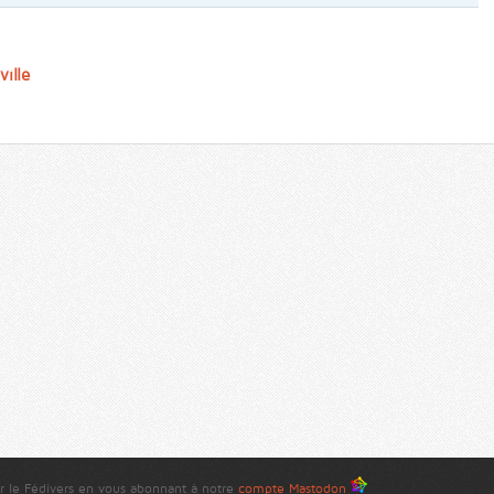
ville
r le Fédivers en vous abonnant à notre
compte Mastodon