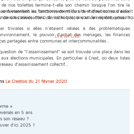
de nos toilettes termine-t-elle son chemin lorsque l'on tire la
 sont essentiels au fonctionnement du site et d’autres nous aident 
ue deviennent les centaines de milliers de mètres cubes d'eaux
n ces cookies. Merci de noter que, si vous les rejetez, vous risqu
 dans les évacuations de nos habitations et de nos entreprises ?
r triviales si elles n'étaient reliées à des problématiques
l'environnement, le pouvoir d'achat des ménages, les finances
Lire les CGU
nces partagées entre communes et intercommunalités...
uestion de "l'assainissement" se soit trouvée une place dans les
ux élections municipales. En particulier à Crest, où deux listes
éseau d'assainissement collectif...
ans
Le Crestois du 21 février 2020
orme »
déversés en 5 ans
ns son réseau ?
ouver d'ici 2025 ?