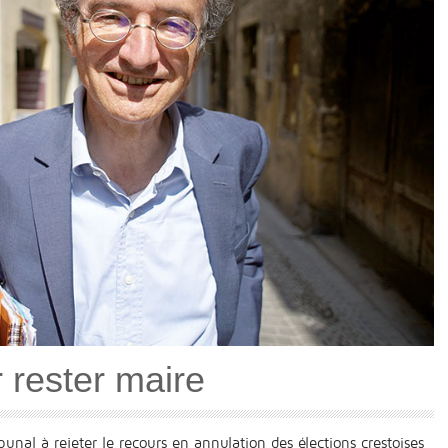
r rester maire
ibunal à rejeter le recours en annulation des élections crestoises