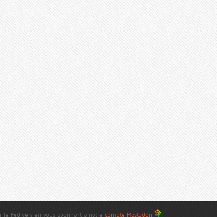
r le Fédivers en vous abonnant à notre
compte Mastodon