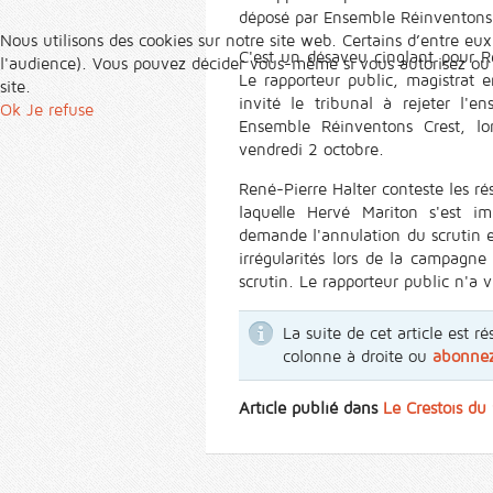
déposé par Ensemble Réinventons 
Nous utilisons des cookies sur notre site web. Certains d’entre eux
C'est un désaveu cinglant pour Re
l'audience). Vous pouvez décider vous-même si vous autorisez ou no
Le rapporteur public, magistrat e
site.
invité le tribunal à rejeter l'
Ok
Je refuse
Ensemble Réinventons Crest, lo
vendredi 2 octobre.
René-Pierre Halter conteste les ré
laquelle Hervé Mariton s'est 
demande l'annulation du scrutin et
irrégularités lors de la campagne
scrutin. Le rapporteur public n'a 
La suite de cet article est
colonne à droite ou
abonne
Article publié dans
Le Crestois du