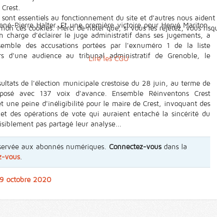
Crest.
 sont essentiels au fonctionnement du site et d’autres nous aident 
né-Pierre Halter. Et une première victoire pour Hervé Mariton.
n ces cookies. Merci de noter que, si vous les rejetez, vous risqu
n charge d'éclairer le juge administratif dans ses jugements, a
ensemble des accusations portées par l'exnuméro 1 de la liste
rs d'une audience au tribunal administratif de Grenoble, le
Lire les CGU
sultats de l'élection municipale crestoise du 28 juin, au terme de
imposé avec 137 voix d'avance. Ensemble Réinventons Crest
 une peine d'inéligibilité pour le maire de Crest, invoquant des
 et des opérations de vote qui auraient entaché la sincérité du
visiblement pas partagé leur analyse...
 réservée aux abonnés numériques.
Connectez-vous
dans la
z-vous
.
 9 octobre 2020