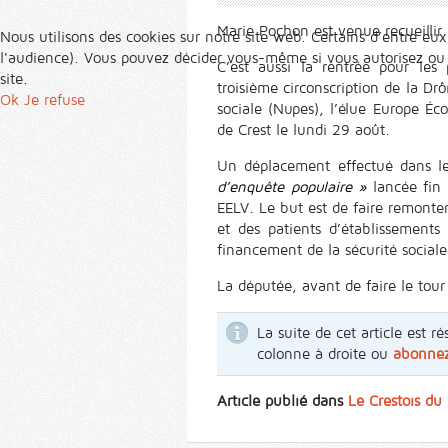
Marie Pochon est venue recueillir 
Nous utilisons des cookies sur notre site web. Certains d’entre eux
l'audience). Vous pouvez décider vous-même si vous autorisez ou no
C’est aussi la rentrée pour les
site.
troisième circonscription de la Dr
Ok
Je refuse
sociale (Nupes), l’élue Europe Éco
de Crest le lundi 29 août.
Un déplacement effectué dans le
d’enquête populaire »
lancée fin 
EELV. Le but est de faire remonte
et des patients d’établissements
financement de la sécurité social
La députée, avant de faire le tour 
La suite de cet article est
colonne à droite ou
abonne
Article publié dans
Le Crestois d