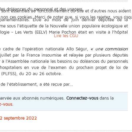
les doléances du personnel et des usagers.
 sont essentiels au fonctionnement du site et d’autres nous aident 
n ces cookies. Merci de noter que, si vous les rejetez, vous risqu
 parlementaires. Élue au mois de juin dernier députée de la
ôme sous l’étiquette de la Nouvelle union populaire écologique et
logie - Les Verts (EELV) Marie Pochon était en visite à l’hôpital
Lire les CGU
 cadre de l’opération nationale Allo Ségur,
« une commission
juillet par la France insoumise et relayée par plusieurs députés
r à l’Assemblée nationale les besoins ou doléances du personnels
 hospitaliers en vue de l’examen du prochain projet de loi de
e (PLFSS), du 20 au 26 octobre.
de l’établissement, a été reçue par...
 réservée aux abonnés numériques.
Connectez-vous
dans la
z-vous
.
u 2 septembre 2022