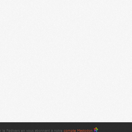
r le Fédivers en vous abonnant à notre
compte Mastodon