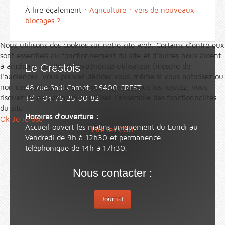
À lire également :
Agriculture : vers de nouveaux
blocages ?
Nous utilisons des cookies sur notre site web. Certains d’entre eux
sont essentiels au fonctionnement du site et d’autres nous aident
Le Crestois
à améliorer ce site et l’expérience utilisateur (mesure de
l'audience). Vous pouvez décider vous-même si vous autorisez ou
non ces cookies. Merci de noter que, si vous les rejetez, vous
48 rue Sadi Carnot, 26400 CREST
risquez de ne pas pouvoir utiliser l’ensemble des fonctionnalités
Tél : 04 75 25 00 82
du site.
Horaires d'ouverture :
Ok
Je refuse
Accueil ouvert les matins uniquement du Lundi au
Lire les CGU
Vendredi de 9h à 12h30 et permanence
téléphonique de 14h à 17h30.
Nous contacter :
Journal