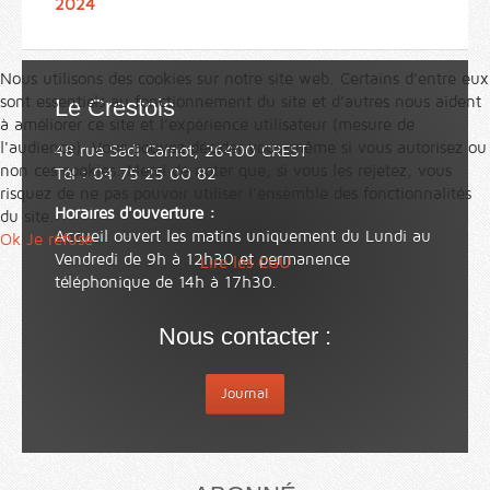
2024
Nous utilisons des cookies sur notre site web. Certains d’entre eux
sont essentiels au fonctionnement du site et d’autres nous aident
Le Crestois
à améliorer ce site et l’expérience utilisateur (mesure de
l'audience). Vous pouvez décider vous-même si vous autorisez ou
48 rue Sadi Carnot, 26400 CREST
non ces cookies. Merci de noter que, si vous les rejetez, vous
Tél : 04 75 25 00 82
risquez de ne pas pouvoir utiliser l’ensemble des fonctionnalités
Horaires d'ouverture :
du site.
Accueil ouvert les matins uniquement du Lundi au
Ok
Je refuse
Vendredi de 9h à 12h30 et permanence
Lire les CGU
téléphonique de 14h à 17h30.
Nous contacter :
Journal