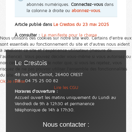
abonnés numériques.
Connectez-vous
dans
la colonne à droite ou
abonnez-vous
.
Article publié dans
Le Crestois du 23 mai 2025
À consulter :
Le manifeste pour la chasse
Nous utilisons des cookies sur notre site web. Certains d’entre eux
sont essentiels au fonctionnement du site et d’autres nous aident
à améliorer ce site et l’expérience utilisateur (mesure de
l'audience). Vous pouvez décider vous-même si vous autorisez ou
Le Crestois
non ces cookies. Merci de noter que, si vous les rejetez, vous
risquez de ne pas pouvoir utiliser l’ensemble des fonctionnalités
48 rue Sadi Carnot, 26400 CREST
du site.
Tél : 04 75 25 00 82
Ok
Je refuse
Lire les CGU
Horaires d'ouverture :
Accueil ouvert les matins uniquement du Lundi au
Vendredi de 9h à 12h30 et permanence
téléphonique de 14h à 17h30.
Nous contacter :