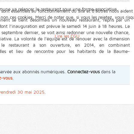
mmune va relancer le restaurant sous une forme associative.
 sont essentiels au fonctionnement du site et d’autres nous aident 
n ces cookies. Merci de noter que, si vous les rejetez, vous risqu
inent se tient désormais un nouveau restaurant, repris par un
 dont l’inauguration est prévue le samedi 14 juin à 18 heures. Le
n septembre dernier, se voit ainsi redonner une nouvelle chance,
Lire les CGU
ciative. La volonté de l’équipe est de renouer avec la dimension
it le restaurant à son ouverture, en 2014, en combinant
urelles et lieu de rencontre pour les habitants de la Baume-
 réservée aux abonnés numériques.
Connectez-vous
dans la
z-vous
.
 vendredi 30 mai 2025
.