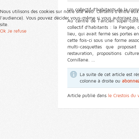
Un collectif d’habitants de la co
Nous utilisons des cookies sur notre site web. Certains d’entre eux
l'audience). Vous pouvez décider vous-même si vous autorisez ou no
Au centre de l’ancien super-cont
site.
collectif d’habitants : la Pangée,
Ok
Je refuse
lieu, qui avait fermé ses portes e
cette fois-ci sous une forme asso
multi-casquettes que proposa
restauration, propositions cult
Cornillane. ...
La suite de cet article est
colonne à droite ou
abonne
Article publié dans
le Crestois du