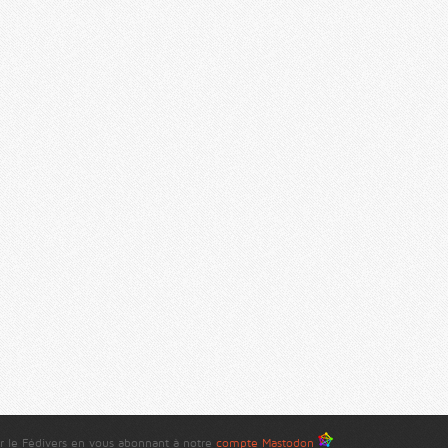
r le Fédivers en vous abonnant à notre
compte Mastodon