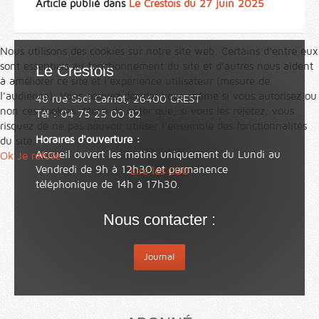
Article publié dans
Le Crestois du 27 juin 2025
Nous utilisons des cookies sur notre site web. Certains d’entre eux
sont essentiels au fonctionnement du site et d’autres nous aident
Le Crestois
à améliorer ce site et l’expérience utilisateur (mesure de
l'audience). Vous pouvez décider vous-même si vous autorisez ou
48 rue Sadi Carnot, 26400 CREST
non ces cookies. Merci de noter que, si vous les rejetez, vous
Tél : 04 75 25 00 82
risquez de ne pas pouvoir utiliser l’ensemble des fonctionnalités
Horaires d'ouverture :
du site.
Accueil ouvert les matins uniquement du Lundi au
Ok
Je refuse
Vendredi de 9h à 12h30 et permanence
Lire les CGU
téléphonique de 14h à 17h30.
Nous contacter :
Journal