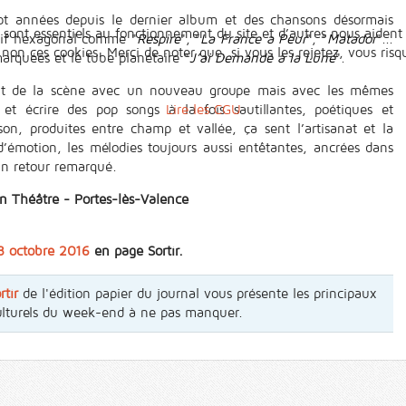
pt années depuis le dernier album et des chansons désormais
 sont essentiels au fonctionnement du site et d’autres nous aident 
ctif hexagonal comme "
Respire
", "
La France a Peur
", "
Matador
"...
n ces cookies. Merci de noter que, si vous les rejetez, vous risqu
marquées et le tube planétaire "
J’ai Demandé à la Lune
".
t de la scène avec un nouveau groupe mais avec les mêmes
et écrire des pop songs à la fois sautillantes, poétiques et
Lire les CGU
on, produites entre champ et vallée, ça sent l’artisanat et la
d’émotion, les mélodies toujours aussi entêtantes, ancrées dans
Un retour remarqué.
n Théâtre - Portes-lès-Valence
28 octobre 2016
en page Sortir.
rtir
de l'édition papier du journal vous présente les principaux
ulturels du week-end à ne pas manquer.