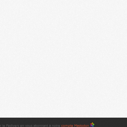
r le Fédivers en vous abonnant à notre
compte Mastodon