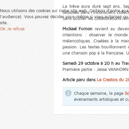
La trêve aura duré sept ans. Se
Nous utilisons des cookies sur notre site web. Certains d’entre eux
tatouées dans l’inconscient colle
l'audience). Vous pouvez décider vous-même si vous autorisez ou no
Sans oublier les collaborations re
site.
Ok
Je refuse
Mickael Furnon
revient au devan
intentions : observer le monde 
mélancoliques. Ciselées à la mais
passion. Les textes bouillonnent 
une chanson pop à la française. 
Samedi 29 octobre à 20 h au Trai
Première partie : Jesse VANHORN
Article paru dans
Le Crestois du 
Chaque semaine, la page
So
événements artistiques et c