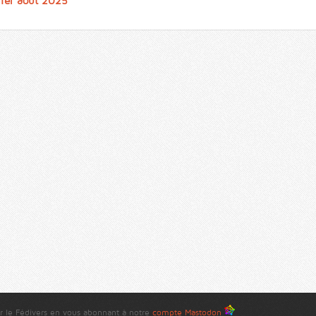
 1er août 2025
r le Fédivers en vous abonnant à notre
compte Mastodon