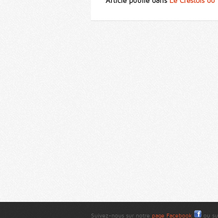
Article publié dans
Le Crestois du
Suivez-nous sur notre
page Facebook
ou su