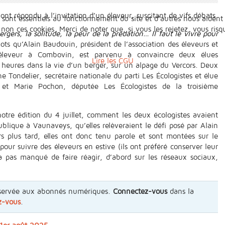
nt répondu à l’invitation d’un éleveur, suscitant de vifs débats.
 sont essentiels au fonctionnement du site et d’autres nous aident 
n ces cookies. Merci de noter que, si vous les rejetez, vous risqu
rgers, la solitude, la peur de la prédation… Il faut le vivre pour
ots qu’Alain Baudouin, président de l’association des éleveurs et
éleveur à Combovin, est parvenu à convaincre deux élues
Lire les CGU
e heures dans la vie d’un berger, sur un alpage du Vercors. Deux
e Tondelier, secrétaire nationale du parti Les Écologistes et élue
 et Marie Pochon, députée Les Écologistes de la troisième
tre édition du 4 juillet, comment les deux écologistes avaient
blique à Vaunaveys, qu’elles relèveraient le défi posé par Alain
 plus tard, elles ont donc tenu parole et sont montées sur le
pour suivre des éleveurs en estive (ils ont préféré conserver leur
a pas manqué de faire réagir, d’abord sur les réseaux sociaux,
 réservée aux abonnés numériques.
Connectez-vous
dans la
z-vous
.