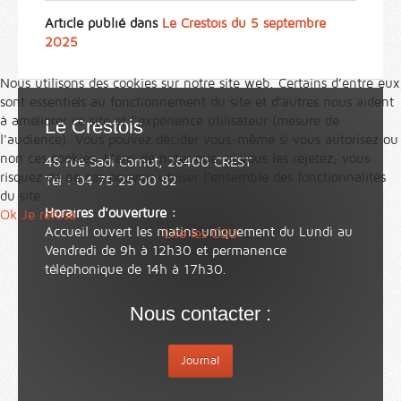
Article publié dans
Le Crestois du 5 septembre
2025
Nous utilisons des cookies sur notre site web. Certains d’entre eux
sont essentiels au fonctionnement du site et d’autres nous aident
à améliorer ce site et l’expérience utilisateur (mesure de
Le Crestois
l'audience). Vous pouvez décider vous-même si vous autorisez ou
non ces cookies. Merci de noter que, si vous les rejetez, vous
48 rue Sadi Carnot, 26400 CREST
risquez de ne pas pouvoir utiliser l’ensemble des fonctionnalités
Tél : 04 75 25 00 82
du site.
Horaires d'ouverture :
Ok
Je refuse
Accueil ouvert les matins uniquement du Lundi au
Lire les CGU
Vendredi de 9h à 12h30 et permanence
téléphonique de 14h à 17h30.
Nous contacter :
Journal