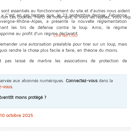
 sont essentiels au fonctionnement du site et d’autres nous aident 
.
» C’est en ces termes que, le 23 septembre dernier, Fabienne
n ces cookies. Merci de noter que, si vous les rejetez, vous risqu
uvergne-Rhône-Alpes, a présenté la nouvelle réglementation
nant les tirs de défense contre le loup. Ainsi, le régime
upprimé au profit d’un régime déclaratif.
Lire les CGU
 demander une autorisation préalable pour tirer sur un loup, mais
uoi rendre la chose plus facile à faire, en théorie du moins.
 pas laissé de marbre les associations de protection de
 réservée aux abonnés numériques.
Connectez-vous
dans la
z-vous
.
bientôt moins protégé ?
 10 octobre 2025