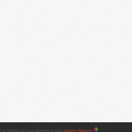
r le Fédivers en vous abonnant à notre
compte Mastodon