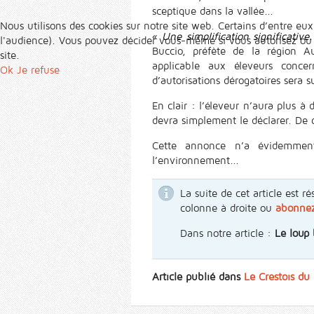
sceptique dans la vallée...
Nous utilisons des cookies sur notre site web. Certains d’entre eux
«
Une simplification significative
l'audience). Vous pouvez décider vous-même si vous autorisez ou no
Buccio, préfète de la région A
site.
applicable aux éleveurs concer
Ok
Je refuse
d’autorisations dérogatoires sera s
En clair : l’éleveur n’aura plus à
devra simplement le déclarer. De q
Cette annonce n’a évidemment
l’environnement...
La suite de cet article est
colonne à droite ou
abonne
Dans notre article :
Le loup 
Article publié dans
Le Crestois du