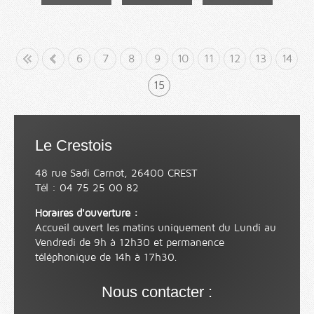
but
«
6
7
8
9
10
11
12
13
14
15
Le Crestois
48 rue Sadi Carnot, 26400 CREST
Tél : 04 75 25 00 82
Horaires d'ouverture :
Accueil ouvert les matins uniquement du Lundi au
Vendredi de 9h à 12h30 et permanence
téléphonique de 14h à 17h30.
Nous contacter :