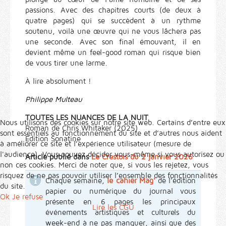
passions. Avec des chapitres courts (de deux à
quatre pages) qui se succèdent à un rythme
soutenu, voilà une œuvre qui ne vous lâchera pas
une seconde. Avec son final émouvant, il en
devient même un feel-good roman qui risque bien
de vous tirer une larme.
À lire absolument !
Philippe Multeau
TOUTES LES NUANCES DE LA NUIT
Nous utilisons des cookies sur notre site web. Certains d’entre eux
Roman de Chris Whitaker (2025)
sont essentiels au fonctionnement du site et d’autres nous aident
Édition Sonatine
à améliorer ce site et l’expérience utilisateur (mesure de
l'audience). Vous pouvez décider vous-même si vous autorisez ou
Article publié dans
Le Crestois du 2 janvier 2026
non ces cookies. Merci de noter que, si vous les rejetez, vous
risquez de ne pas pouvoir utiliser l’ensemble des fonctionnalités
Chaque semaine,
le cahier Mag'
de l'édition
du site.
papier ou numérique du journal vous
Ok
Je refuse
présente en 6 pages les principaux
Lire les CGU
événements artistiques et culturels du
week-end à ne pas manquer, ainsi que des