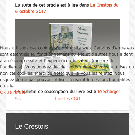
La suite de cet article est à lire dans
Le Crestois du
6 octobre 2017
Nous utilisons des cookies sur notre site web. Certains d’entre eux
sont essentiels au fonctionnement du site et d’autres nous aident
à améliorer ce site et l’expérience utilisateur (mesure de
l'audience). Vous pouvez décider vous-même si vous autorisez ou
non ces cookies. Merci de noter que, si vous les rejetez, vous
risquez de ne pas pouvoir utiliser l’ensemble des fonctionnalités
du site.
Le bulletin de souscription du livre est à
télécharger
Ok
Je refuse
ici
.
Lire les CGU
Le Crestois