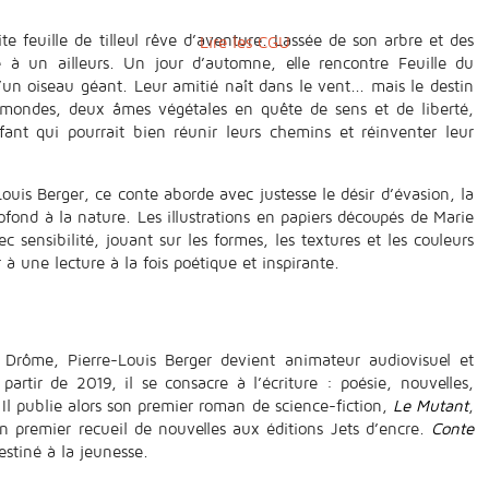
e feuille de tilleul rêve d’aventure. Lassée de son arbre et des
Lire les CGU
re à un ailleurs. Un jour d’automne, elle rencontre Feuille du
’un oiseau géant. Leur amitié naît dans le vent... mais le destin
 mondes, deux âmes végétales en quête de sens et de liberté,
fant qui pourrait bien réunir leurs chemins et réinventer leur
ouis Berger, ce conte aborde avec justesse le désir d’évasion, la
ofond à la nature. Les illustrations en papiers découpés de Marie
 sensibilité, jouant sur les formes, les textures et les couleurs
 à une lecture à la fois poétique et inspirante.
Drôme, Pierre-Louis Berger devient animateur audiovisuel et
partir de 2019, il se consacre à l’écriture : poésie, nouvelles,
 Il publie alors son premier roman de science-fiction,
Le Mutant
,
n premier recueil de nouvelles aux éditions Jets d’encre.
Conte
stiné à la jeunesse.