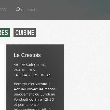
RAS
Le Crestois
48 rue Sadi Carnot,
26400 CREST
Tél : 04 75 25 00 82
Horaires d'ouverture :
Accueil ouvert les matins
uniquement du Lundi au
Vendredi de 9h à 12h30
et permanence
téléphonique de 14h à