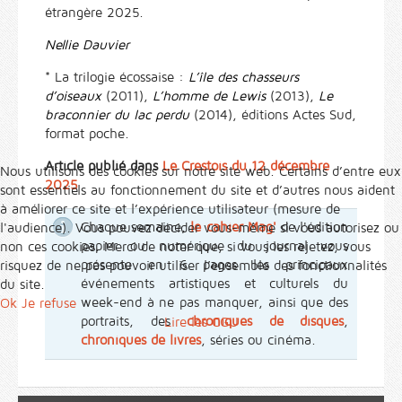
étrangère 2025.
Nellie Dauvier
* La trilogie écossaise :
L’île des chasseurs
d’oiseaux
(2011),
L’homme de Lewis
(2013),
Le
braconnier du lac perdu
(2014), éditions Actes Sud,
format poche.
Article publié dans
Le Crestois du 12 décembre
Nous utilisons des cookies sur notre site web. Certains d’entre eux
2025
sont essentiels au fonctionnement du site et d’autres nous aident
à améliorer ce site et l’expérience utilisateur (mesure de
Chaque semaine,
le cahier Mag'
de l'édition
l'audience). Vous pouvez décider vous-même si vous autorisez ou
papier ou numérique du journal vous
non ces cookies. Merci de noter que, si vous les rejetez, vous
présente en 6 pages les principaux
risquez de ne pas pouvoir utiliser l’ensemble des fonctionnalités
événements artistiques et culturels du
du site.
week-end à ne pas manquer, ainsi que des
Ok
Je refuse
portraits, des
chroniques de disques
,
Lire les CGU
chroniques de livres
, séries ou cinéma.