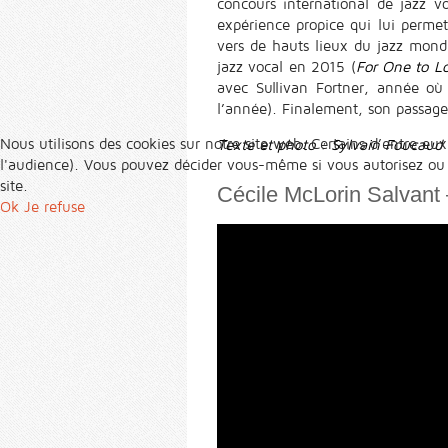
concours international de jazz v
expérience propice qui lui permet
vers de hauts lieux du jazz mond
jazz vocal en 2015 (
For One to L
avec Sullivan Fortner, année où 
l’année). Finalement, son passage 
Nous utilisons des cookies sur notre site web. Certains d’entre eux
Texte et photo : Sylvain Foucaud
l'audience). Vous pouvez décider vous-même si vous autorisez ou no
site.
Cécile McLorin Salvant 
Ok
Je refuse