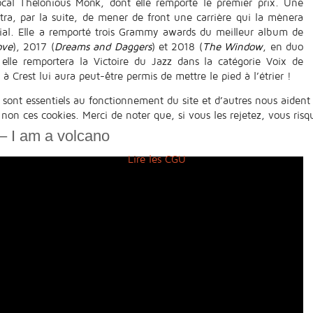
ocal Thelonious Monk, dont elle remporte le premier prix. Une
tra, par la suite, de mener de front une carrière qui la mènera
ial. Elle a remporté trois Grammy awards du meilleur album de
ove
), 2017 (
Dreams and Daggers
) et 2018 (
The Window
, en duo
elle remportera la Victoire du Jazz dans la catégorie Voix de
à Crest lui aura peut-être permis de mettre le pied à l’étrier !
 sont essentiels au fonctionnement du site et d’autres nous aident 
n ces cookies. Merci de noter que, si vous les rejetez, vous risqu
– I am a volcano
Lire les CGU