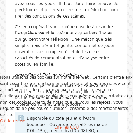
avez sous les yeux. Il faut donc faire preuve de
précision et aiguiser son sens de la déduction pour
tirer des conclusions de ces scènes.
Ce jeu coopératif vous amène ensuite à résoudre
l’enquête ensemble, grâce aux questions finales
qui guident votre réflexion. Une mécanique très
simple, mais très intelligente, qui permet de jouer
ensemble sans complexité, et de tester ses
capacités de communication et d’analyse entre
potes ou en famille.
Amandine et Éloi, pour Archijeux
Nous utilisons des cookies sur notre site web. Certains d’entre eux
sont essentiels au fonctionnement du site et d’autres nous aident
Un jeu créé par Antonin Boccara, Paul-Adrien
à améliorer ce site et l’expérience utilisateur (mesure de
Tournier, Jean-Baptiste Fremaux, illustré par
l'audience). Vous pouvez décider vous-même si vous autorisez ou
Martin Vidberg et édité chez OldChap Éditions.
non ces cookies. Merci de noter que, si vous les rejetez, vous
À partir de 10 ans, 2 à 6 joueurs.
risquez de ne pas pouvoir utiliser l’ensemble des fonctionnalités
du site.
Disponible au café-jeu et à l’Archi-
Ok
Je refuse
boutique ! Ouverture du café les mardis
Lire les CGU
(10h-13h), mercredis (10h-18h30) et