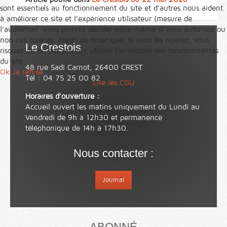
sont essentiels au fonctionnement du site et d’autres nous aident
à améliorer ce site et l’expérience utilisateur (mesure de
l'audience). Vous pouvez décider vous-même si vous autorisez ou
non ces cookies. Merci de noter que, si vous les rejetez, vous
Le Crestois
risquez de ne pas pouvoir utiliser l’ensemble des fonctionnalités
du site.
48 rue Sadi Carnot, 26400 CREST
Ok
Je refuse
Tél : 04 75 25 00 82
Lire les CGU
Horaires d'ouverture :
Accueil ouvert les matins uniquement du Lundi au
Vendredi de 9h à 12h30 et permanence
téléphonique de 14h à 17h30.
Nous contacter :
Journal
ABONNÉ