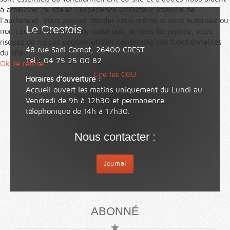
à améliorer ce site et l’expérience utilisateur (mesure de
l'audience). Vous pouvez décider vous-même si vous autorisez ou
Le Crestois
non ces cookies. Merci de noter que, si vous les rejetez, vous
risquez de ne pas pouvoir utiliser l’ensemble des fonctionnalités
48 rue Sadi Carnot, 26400 CREST
du site.
Tél : 04 75 25 00 82
Ok
Je refuse
Lire les CGU
Horaires d'ouverture :
Accueil ouvert les matins uniquement du Lundi au
Vendredi de 9h à 12h30 et permanence
téléphonique de 14h à 17h30.
Nous contacter :
Journal
ABONNÉ