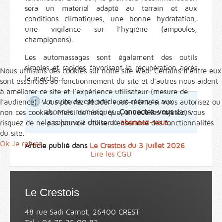
sera un matériel adapté au terrain et aux
conditions climatiques, une bonne hydratation,
une vigilance sur l’hygiène (ampoules,
champignons).
Les automassages sont également des outils
simples et rapides favorisant la récupération après
Nous utilisons des cookies sur notre site web. Certains d’entre eux
la marche...
sont essentiels au fonctionnement du site et d’autres nous aident
à améliorer ce site et l’expérience utilisateur (mesure de
La suite de cet article est réservée aux
l'audience). Vous pouvez décider vous-même si vous autorisez ou
abonnés numériques.
Connectez-vous
dans
non ces cookies. Merci de noter que, si vous les rejetez, vous
la colonne à droite ou
abonnez-vous
.
risquez de ne pas pouvoir utiliser l’ensemble des fonctionnalités
du site.
Ok
Je refuse
Article publié dans
Le Crestois du 3 juillet 2026
Lire les CGU
Le Crestois
48 rue Sadi Carnot, 26400 CREST