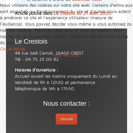
Nous utilisons des cookies sur notre site web. Certains d’entre eux
sont essentiels au fonctionnement du site et d’autres nous aident
Article publié dans
Le Crestois du 21 août 2020
à améliorer ce site et l’expérience utilisateur (mesure de
l'audience). Vous pouvez décider vous-même si vous autorisez ou
non ces cookies. Merci de noter que, si vous les rejetez, vous
risquez de ne pas pouvoir utiliser l’ensemble des fonctionnalités
Le Crestois
du site.
Ok
Je refuse
48 rue Sadi Carnot, 26400 CREST
Lire les CGU
Tél : 04 75 25 00 82
Horaires d'ouverture :
Accueil ouvert les matins uniquement du Lundi au
Vendredi de 9h à 12h30 et permanence
téléphonique de 14h à 17h30.
Nous contacter :
Journal