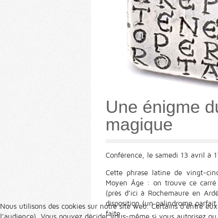
Une énigme du
magique
Conférence, le samedi 13 avril à 
Cette phrase latine de vingt-ci
Moyen Âge : on trouve ce carré
(près d’ici à Rochemaure en Ardè
disposition (un palindrome parfait :
Nous utilisons des cookies sur notre site web. Certains d’entre eux
faite...
l'audience). Vous pouvez décider vous-même si vous autorisez ou no