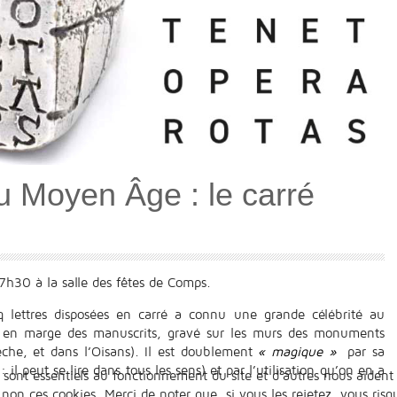
 Moyen Âge : le carré
17h30 à la salle des fêtes de Comps.
nq lettres disposées en carré a connu une grande célébrité au
 en marge des manuscrits, gravé sur les murs des monuments
che, et dans l’Oisans). Il est doublement
« magique »
par sa
 il peut se lire dans tous les sens) et par l’utilisation qu’on en a
 sont essentiels au fonctionnement du site et d’autres nous aident 
n ces cookies. Merci de noter que, si vous les rejetez, vous risqu