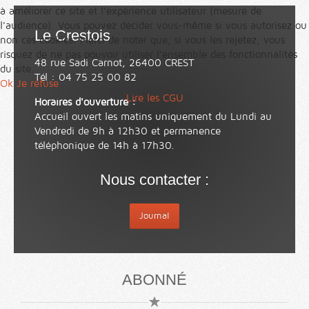
à améliorer ce site et l’expérience utilisateur (mesure de
l'audience). Vous pouvez décider vous-même si vous autorisez ou
Le Crestois
non ces cookies. Merci de noter que, si vous les rejetez, vous
risquez de ne pas pouvoir utiliser l’ensemble des fonctionnalités
48 rue Sadi Carnot, 26400 CREST
du site.
Tél : 04 75 25 00 82
Ok
Je refuse
Lire les CGU
Horaires d'ouverture :
Accueil ouvert les matins uniquement du Lundi au
Vendredi de 9h à 12h30 et permanence
téléphonique de 14h à 17h30.
Nous contacter :
Journal
ABONNÉ