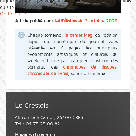
risquez de ne pas pouvoir utiliser l’ensemble des fonctionnalités
du site.
Ok
Je refuse
Lire les CGU
Article publié dans
Le Crestois du 3 octobre 2025
Chaque semaine,
le cahier Mag'
de l'édition
papier ou numérique du journal vous
présente en 6 pages les principaux
événements artistiques et culturels du
week-end à ne pas manquer, ainsi que des
portraits, des
chroniques de disques
,
chroniques de livres
, séries ou cinéma.
Le Crestois
48 rue Sadi Carnot, 26400 CREST
Tél : 04 75 25 00 82
Horaires d'ouverture :