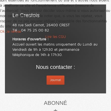
sont essentiels au fonctionnement du site et d’autres nous aident
à améliorer ce site et l’expérience utilisateur (mesure de
l'audience). Vous pouvez décider vous-même si vous autorisez ou
Le Crestois
non ces cookies. Merci de noter que, si vous les rejetez, vous
risquez de ne pas pouvoir utiliser l’ensemble des fonctionnalités
48 rue Sadi Carnot, 26400 CREST
du site.
Tél : 04 75 25 00 82
Ok
Je refuse
Lire les CGU
Horaires d'ouverture :
Accueil ouvert les matins uniquement du Lundi au
Vendredi de 9h à 12h30 et permanence
téléphonique de 14h à 17h30.
Nous contacter :
Journal
ABONNÉ