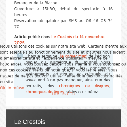
Berangier de la Blache.
Ouverture à 15h30, début du spectacle à 16
heures.
Réservation obligatoire par SMS au 06 46 03 74
70.
Article publié dans
Le Crestois du 14 novembre
2025
Nous utilisons des cookies sur notre site web. Certains d’entre eux
sont essentiels au fonctionnement du site et d’autres nous aident
Chaque semaine,
le cahier Mag'
de l'édition
à améliorer ce site et l’expérience utilisateur (mesure de
papier ou numérique du journal vous
l'audience). Vous pouvez décider vous-même si vous autorisez ou
présente en 6 pages les principaux
non ces cookies. Merci de noter que, si vous les rejetez, vous
événements artistiques et culturels du
risquez de ne pas pouvoir utiliser l’ensemble des fonctionnalités
week-end à ne pas manquer, ainsi que des
du site.
portraits, des
chroniques de disques
,
Ok
Je refuse
chroniques de livres
, séries ou cinéma.
Lire les CGU
Le Crestois