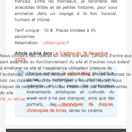
français. Entre les morceaux, je raconterai des
anecdotes drôles et de petites histoires, pour vous
emmener dans un voyage à la fois musical,
humain et intime.
Tarif unique : 10 €. Places limitées à 35
personnes.
Réservation :
cafelarigole.fr
Article publié dans
Le Crestois du 19 décembre
Nous utilisons des cookies sur notre site web. Certains d’entre eux
2025
sont essentiels au fonctionnement du site et d’autres nous aident
à améliorer ce site et l’expérience utilisateur (mesure de
Chaque semaine,
le cahier Mag'
de l'édition
l'audience). Vous pouvez décider vous-même si vous autorisez ou
papier ou numérique du journal vous
non ces cookies. Merci de noter que, si vous les rejetez, vous
présente en 6 pages les principaux
risquez de ne pas pouvoir utiliser l’ensemble des fonctionnalités
événements artistiques et culturels du
du site.
week-end à ne pas manquer, ainsi que des
Ok
Je refuse
portraits, des
chroniques de disques
,
Lire les CGU
chroniques de livres
, séries ou cinéma.