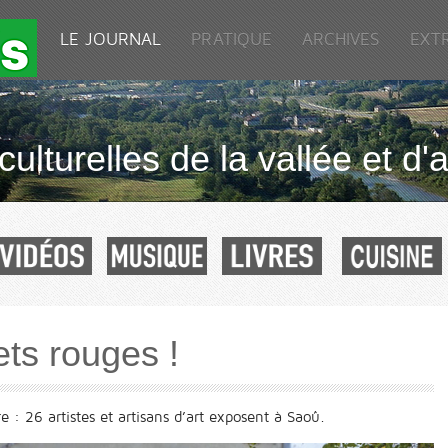
LE JOURNAL
PRATIQUE
ARCHIVES
EXT
culturelles de la vallée et d'a
ets rouges !
e : 26 artistes et artisans d’art exposent à Saoû.